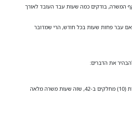
ודש לאחר מכן עובדים 200 שעות. על מנת להגיע להיקף המשרה, בודקים כמה שעות עבד העובד לאורך
ה במשרה מלאה. אם עבר פחות שעות בכל חודש, הרי שמדובר
הבהיר את הדברים:
על מנת שיוכל לדעת מהו היקף המשרה שלו, ביחס למשרה מלאה, הוא יבצע את החישוב הבא: את מספר השעות (10) מחלקים ב-42, שזה שעות משרה מלאה