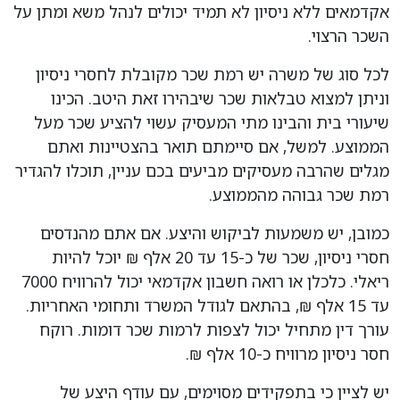
אקדמאים ללא ניסיון לא תמיד יכולים לנהל משא ומתן על
השכר הרצוי.
לכל סוג של משרה יש רמת שכר מקובלת לחסרי ניסיון
וניתן למצוא טבלאות שכר שיבהירו זאת היטב. הכינו
שיעורי בית והבינו מתי המעסיק עשוי להציע שכר מעל
הממוצע. למשל, אם סיימתם תואר בהצטיינות ואתם
מגלים שהרבה מעסיקים מביעים בכם עניין, תוכלו להגדיר
רמת שכר גבוהה מהממוצע.
כמובן, יש משמעות לביקוש והיצע. אם אתם מהנדסים
חסרי ניסיון, שכר של כ-15 עד 20 אלף ₪ יוכל להיות
ריאלי. כלכלן או רואה חשבון אקדמאי יכול להרוויח 7000
עד 15 אלף ₪, בהתאם לגודל המשרד ותחומי האחריות.
עורך דין מתחיל יכול לצפות לרמות שכר דומות. רוקח
חסר ניסיון מרוויח כ-10 אלף ₪.
יש לציין כי בתפקידים מסוימים, עם עודף היצע של