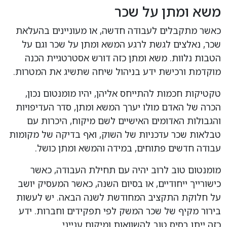
משא ומתן על שכר
כאשר מתקבלים לעבודה חדשה, או מעוניינים בהעלאת
שכר, נאלצים לגשת לרגע המשא ומתן על שכר וגם על
הטבות נלוות. משא ומתן כזה דורש אסטרטגיית הכנה
מוקדמת ורכישת ידע בניהול שיחה שתשיג את המטרות.
טקטיקות חכמות להתייחס אליהן, יהיו מומנטום נכון,
הכרה של האדם מולו יערך המשא ומתן, סדר העדיפויות
והגבולות האדומים האישיים לשם מיקוח, היכרות עם
טבלאות שכר עדכניות של השוק, ואף בדיקה של מקומות
עבודה חדשים פתוחים, במידה והמשא ומתן כושל.
מומנטום טוב לרוב יהיה עם תחילת העבודה, כאשר
כישורייך ייחודיים, או בסיום השנה, כאשר המעסיק יושב
על חלוקת התקציב המחודשת לשנה הבאה. יש לעשות
בירור מקיף של שכר המשק לפי תפקידים וחברות. ידע
כזה ייתן בסיס טוב להשוואות ומיקוח ענייני.