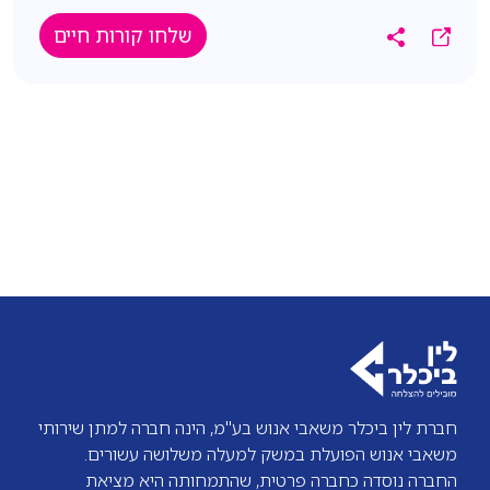
בוקר). גמישות לביצוע משמרות לילה ושעות
שלחו קורות חיים
נוספות במידת הצורך. ימי שישי: עבודה בסבבים
בין השעות 07:00-12:00. מיקום: ראשון לציון
פוטנציאל השתכרות: 12-14K פרמיה מתגמלת לפי
הובלות. מעטפת תנאים מלאה: החזרי נסיעות ודמי
כלכלה. דרישות התפקיד: רישיון נהיגה C בתוקף -
חובה. ניסיון קודם כנהג/ת מובילית - יתרון
משמעותי. נכונות לעבודה מאומצת, משמרות
ושעות נוספות.אחריות, רצינות ויחסי אנוש טובים.
חברת לין ביכלר משאבי אנוש בע"מ, הינה חברה למתן שירותי
משאבי אנוש הפועלת במשק למעלה משלושה עשורים.
החברה נוסדה כחברה פרטית, שהתמחותה היא מציאת