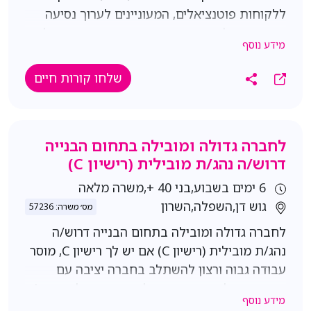
ללקוחות פוטנציאלים, המעוניינים לערוך נסיעה
התרשמות לפני רכישת הרכב. תנאים: משרה מלאה:
מידע נוסף
א’-ה’ 08:00-17:00, שישי אחת לחודש 08:00-13:00
תנאים מעולים! חדר אוכל מפנק, אירועי חברה,
שלחו קורות חיים
חניה אפשרויות קידום וכו' דרישות: רישיון נהיגה
בתוקף - חובה עבודה בצוות ניסיון במכירות
פרונטאליות - יתרון עברית רהוטה
לחברה גדולה ומובילה בתחום הבנייה
דרוש/ה נהג/ת מובילית (רישיון C)
6 ימים בשבוע,בני 40 +,משרה מלאה
גוש דן,השפלה,השרון
מס׳ משרה: 57236
לחברה גדולה ומובילה בתחום הבנייה דרוש/ה
נהג/ת מובילית (רישיון C) אם יש לך רישיון C, מוסר
עבודה גבוה ורצון להשתלב בחברה יציבה עם
תנאים מעולים ושכר מתגמל - המקום שלך איתנו!
מידע נוסף
תנאים: 6 ימים בשבוע במשמרות (לרוב משמרות