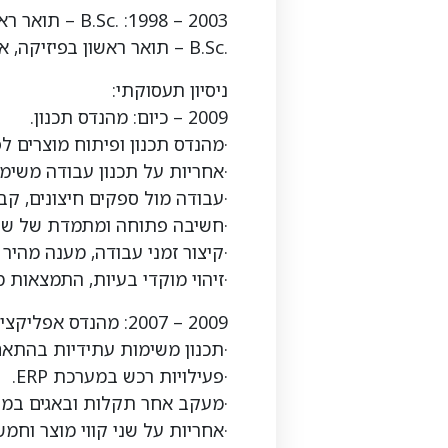
2003 – 1998: .B.Sc – תואר ראשון בהנדסת חומרים, אוניברסיטת בן- גוריון בנגב.
.B.Sc – תואר ראשון בפיזיקה, אוניברסיטת בן- גוריון בנגב.
ניסיון תעסוקתי:
2009 – כיום: מהנדס תכנון.
·מהנדס תכנון ופיתוח מוצרים לפ
·אחריות על תכנון עבודה משימו
·עבודה מול ספקים חיצונים, קב
·חשיבה פתוחה ומתמדת של שיפ
·קיצור זמני עבודה, מענה מהיר 
·זיהוי מוקדי בעיות, התמצאות 
2009 – 2007: מהנדס אפליקציה בחברת *****, חטיבת *****, יבנה.
·תכנון משימות עתידיות בהתא
·פעילויות רכש במערכת ERP.
·מעקב אחר תקלות ובאגים במערכת בא
·אחריות על שני קווי מוצר וחמ