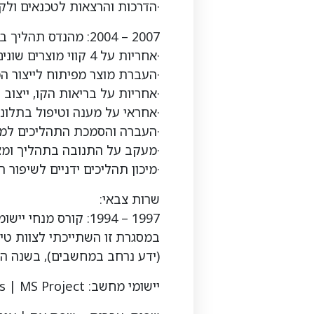
·הדרכות והרצאות לטכנאים ולקו
2007 – 2004: מהנדס תהליך בחברת *****, חטיבת *****.
·אחריות על 4 קווי מוצרים שונים.
·העברת מוצר מפיתוח לייצור המ
·אחריות על בריאות הקו, ייצוב 
·אחראי על מענה וטיפול בתלו
·העברה והסמכת התהליכים למוצרים ידי
·מעקב על התנובה בתהליך ומצי
·מיכון תהליכים ידניים לשיפור 
שרות צבאי:
1997 – 1994: קורס מנחי יישומים, לאחריו תפקדתי כטכנאי מחשבים.
במסגרת זו השתייכתי לצוות ט
(ידע נרחב במחשבים), בשנה ה
יישומי מחשב: Assembler | Java | SQL | Fortran | Office | Solidcam | Solidworks | MS Project.