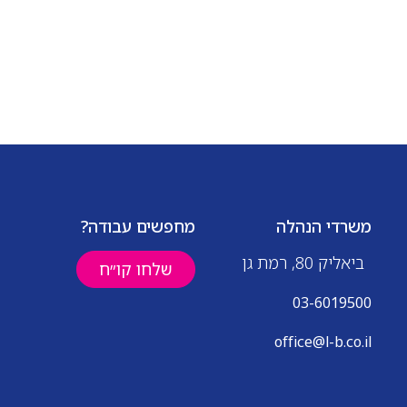
פנים-ארגוניים. היקף משרה: משרה מלאה
ימים א'-ה' 09:00–17:00 ללא ימי שישי בסיס
+ בונוסים עובד/ת חברה מהיום הראשון
דרישות התפקיד: ניסיון קודם בשירות
לקוחות טלפוני או פרונטלי – חובה ניסיון
בתיקון ציוד קצה סלולרי או סטודנט/ית
ללימודי טכנאות סלולר – חובה יכולת עבודה
על מספר מערכות במקביל תודעת שירות
גבוהה יכולת עבודה עצמאית ובצוות
משרדי הנהלה
מחפשים עבודה?
ביאליק 80, רמת גן
שלחו קו״ח
03-6019500
office@l-b.co.il