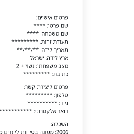
פרטים אישיים:
שם פרטי: ****
שם משפחה: ****
תעודת זהות: *********
תאריך לידה: **/**/**
ארץ לידה: ישראל
מצב משפחתי: נשוי + 2
כתובת: *********
פרטים ליצירת קשר:
טלפון: *********
נייד: **********
דואר אלקטרוני: ***********
השכלה:
2006: ממונה בטיחות לייזרים מטעם ממשרד העבודה (קורס של שבועיים בממ"ג).