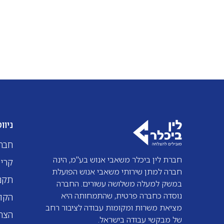
התפקיד: ניסיון קודם בשירות לקוחות
טלפוני או פרונטלי – חובה ניסיון בתיקון ציוד
קצה סלולרי או סטודנט/ית ללימודי טכנאות
סלולר – חובה תודעת שירות גבוהה יכולת
עבודה עצמאית ובשטח רישיון נהיגה – יתרון
ניוו
חבר
חברת לין ביכלר משאבי אנוש בע"מ, הינה
קריי
חברה למתן שירותי משאבי אנוש הפועלת
תקנו
במשק למעלה משלושה עשורים. החברה
נוסדה כחברה פרטית, שהתמחותה היא
הקו
מציאת משרות ומקומות עבודה לציבור רחב
הצהר
של מבקשי עבודה בישראל.