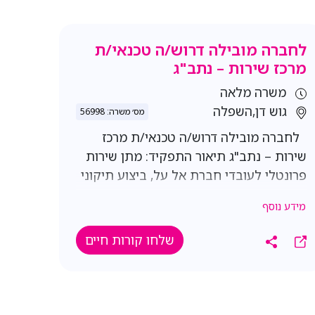
לחברה מובילה דרוש/ה טכנאי/ת
מרכז שירות – נתב"ג
משרה מלאה
גוש דן,השפלה
מס׳ משרה: 56998
לחברה מובילה דרוש/ה טכנאי/ת מרכז
שירות – נתב"ג תיאור התפקיד: מתן שירות
פרונטלי לעובדי חברת אל על, ביצוע תיקוני
מכשירים במעבדת השירות, מתן מענה
מידע נוסף
ללקוחות באמצעות מייל, וואטסאפ וטלפון,
ביצוע פעולות במערכות כגון טיפול
שלחו קורות חיים
בחשבוניות, גבייה, אקטיבציה וניתוקים,
מכירת מוצרים ושירותים נלווים (SIM, מנויים,
חבילות חו"ל ועוד), עבודה במקביל על
מספר מערכות ועבודה מול ממשקים