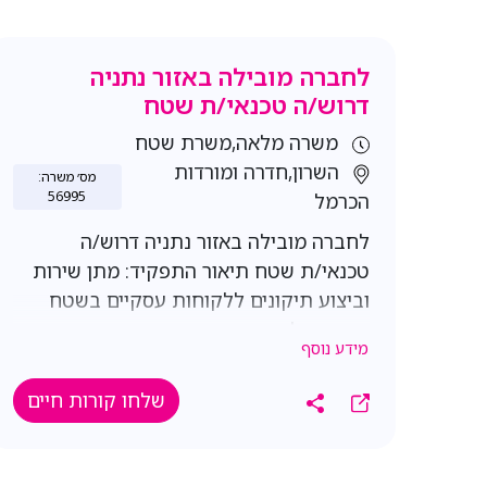
לחברה מובילה באזור נתניה
דרוש/ה טכנאי/ת שטח
משרה מלאה,משרת שטח
השרון,חדרה ומורדות
מס׳ משרה:
56995
הכרמל
לחברה מובילה באזור נתניה דרוש/ה
טכנאי/ת שטח תיאור התפקיד: מתן שירות
וביצוע תיקונים ללקוחות עסקיים בשטח
בהתאם לקריאות שירות. כאשר אין קריאות
מידע נוסף
שטח, העבודה מתבצעת ממשרדי החברה
בנתניה, תוך מתן מענה שירותי ותמיכה
שלחו קורות חיים
לצוות מנהלי השירות. היקף משרה: משרה
מלאה ימים א'-ה' 08:00–17:00 שכר ותנאים:
שכר בסיס + בונוסים רכב חברה דרישות