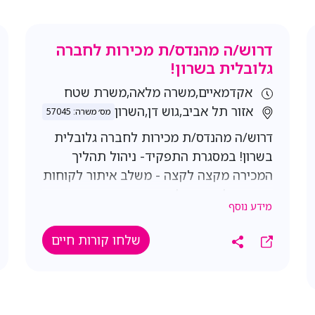
דרוש/ה מהנדס/ת מכירות לחברה
גלובלית בשרון!
אקדמאיים,משרה מלאה,משרת שטח
אזור תל אביב,גוש דן,השרון
מס׳ משרה: 57045
דרוש/ה מהנדס/ת מכירות לחברה גלובלית
בשרון! במסגרת התפקיד- ניהול תהליך
המכירה מקצה לקצה - משלב איתור לקוחות
פוטנציאליים ועד לסגירת העסקה, אספקת
מידע נוסף
המוצר ושביעות רצון הלקוח,איתור וגיוס
לקוחות חדשים ופיתוח הזדמנויות עסקיות.
שלחו קורות חיים
זיהוי צרכי הלקוח ומתן פתרונות טכנולוגיים
מתוך מגוון מוצרי החברה,הבנת היישומים
והאתגרים הטכנולוגיים של הלקוחות, כולל
ליווי בתהליכי התקנה,ניהול משא ומתן