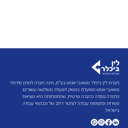
8,500 + נסיעות קליטה ישירה לארגון! תנאים
מעולים (ארוחות, וועד עובדים ועוד) דרישות
התפקיד: ניסיון עבודה תפעולית במשרדי עו"ד או
רקע בביטוח - חובה יכולת עבודה תחת לחץ
שירותיות פנים וחוץ ארגונית יכולת עבודה בצוות
חברת לין ביכלר משאבי אנוש בע"מ, הינה חברה למתן שירותי
משאבי אנוש הפועלת במשק למעלה משלושה עשורים.
החברה נוסדה כחברה פרטית, שהתמחותה היא מציאת
משרות ומקומות עבודה לציבור רחב של מבקשי עבודה
בישראל.