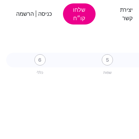
יצירת
שלחו
כניסה
|
הרשמה
קשר
קו״ח
6
5
שפות
כללי