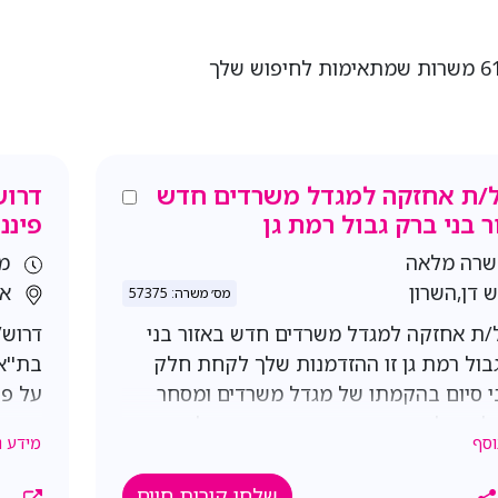
/ת אחזקה למגדל משרדים חדש
דרוש
ר בני ברק גבול רמת גן
פיננ
רה מלאה
מ
ש דן,השרון
אז
מס׳ משרה: 57375
ת אחזקה למגדל משרדים חדש באזור בני
דרוש/
בול רמת גן זו ההזדמנות שלך לקחת חלק
בת''א
 סיום בהקמתו של מגדל משרדים ומסחר
על פע
להוביל את תחום האחזקה והתפעול כבר
בטחונ
וסף
מידע נ
המסירה. המתחם נמצא כיום בשלבי הקמה,
אחר ח
רה צפויה בחודש אוקטובר. מה כולל
בקרה,
שלחו קורות חיים