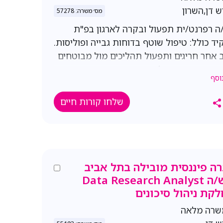
ש דן,השרון
מס׳ משרה: 57278
ה רפרנט/ית תפעול ובקרה לארגון בפ"ת
ד כולל: טיפול שוטף בדוחות גבייה ופוליסות.
אחר חריגים ותפעול תהליכים מול מבוטחים
ת הביטוח. טיפול בדוחות חריגי גבייה והסדרת
וסף
ים מול מבוטחים. טיפול בפוליסות
דות לביטול עקב גבייה, מיגון, תביעות או
שלחו קורות חיים
התאמה. עבודה מול חברות הביטוח לצורך
 עבר ביטוח ומעקב אחר הטיפול. גיבוי
 טלפוני ומתן שירות למבוטחים, כולל
 מסמכים לטסט. תנאים: משרה מלאה/ יש
ת לגמישות בשעות יש לציין צ"ש דרישות:
ה פיננסית מובילה בתל אביב
ן בתחום הביטוח - יתרון משמעותי. סדר, ארגון
דרוש/ה Data Research Analyst
ת מעקב. שירותיות ויכולת עבודה מול מספר
קת ניהול סיכונים
ים.
שרה מלאה