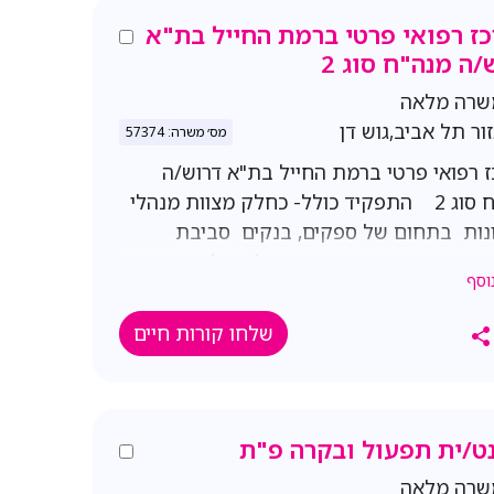
ז רפואי פרטי ברמת החייל בת"א
/ה מנה"ח סוג 2
שרה מלאה
ור תל אביב,גוש דן
מס׳ משרה: 57374
 רפואי פרטי ברמת החייל בת"א דרוש/ה
מנה"ח סוג 2 התפקיד כולל- כחלק מצוות מנהלי
ות בתחום של ספקים, בנקים סביבת
ה הינה ממוחשבת כפיפות למנהלת
וסף
ות ראשית זמינות לעבודה במשרה מלאה
בימים ראשון – חמישי שעות העבודה 08:00-17:00
שלחו קורות חיים
/ 09:00-18:00 שכר 12,000-13,000 תלוי ניסיון
דרישות- ניסיון בהנהלת חשבונות - לפחות 4 שנים
ן בעבודה עם אקסל - חובה הכרות עם
 הפריוריטי – חובה
ט/ית תפעול ובקרה פ"ת
שרה מלאה