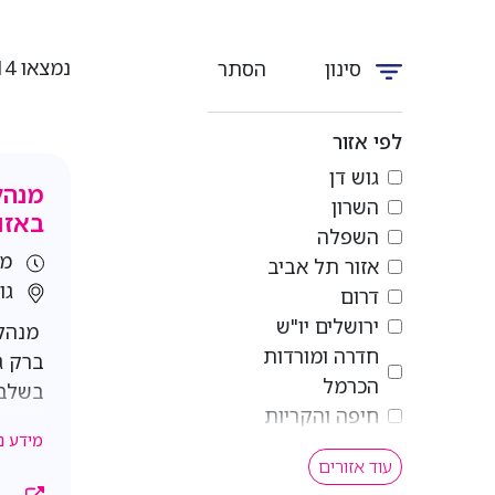
נמצאו 614 משרות שמתאימות לחיפוש שלך
סינון
הסתר
לפי אזור
גוש דן
מנהל
השרון
באזו
השפלה
מש
אזור תל אביב
גו
דרום
ירושלים יו"ש
מנהל/
חדרה ומורדות
ברק ג
הכרמל
בשלבי
חיפה והקריות
חדש ו
מידע נ
משלב 
עוד אזורים
והמסי