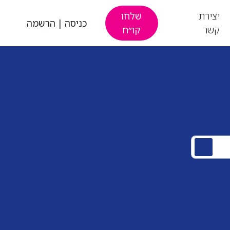
יצירת
שלחו
כניסה
|
הרשמה
קשר
קו״ח