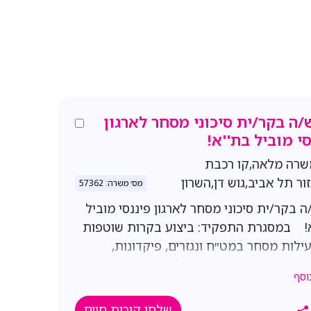
/ה בקר/ית סיכוני מסחר לארגון
סי מוביל בת''א!
שרה מלאה,קו רכבת
ור תל אביב,גוש דן,השרון
מס׳ משרה: 57362
ה בקר/ית סיכוני מסחר לארגון פיננסי מוביל
! במסגרת התפקיד: ביצוע בקרות שוטפות
ילות מסחר במט״ח ונגזרים, פיקדונות,
ות, העברות כספים ופעילות לקוחות. מעקב
וסף
שיפות, מסגרות סיכון וחריגות.,הפקת דוחות
 ניתוח נתונים והסקת מסקנות. עבודה
שלחו קורות חיים