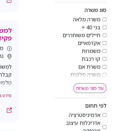
התפקי
סוג משרה
המבנה:
משרה מלאה
ועוד.
בני 40 +
בהתאם
למשר
חיילים משוחררים
משנה 
פקיד
אקדמאיים
השוני
מש
משמרות
ביצוע
גו
קו רכבת
היתרי
משרת אם
למשרד
משרה חלקית
קבלה 
המשימ
טלפונ
שירות
עוד סוגי משרות
פתיחת
מידע נ
הזמנת
לשבוע
לפי תחום
שנות 
אדמיניסטרציה
חובה.
אדריכלות עיצוב
דרישות
ניסיו
וגרפיקה