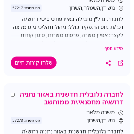
גוש דן,השפלה,השרון
מס׳ משרה: 57217
לחברת נדל"ן מובילה באיירפורט סיטי דרוש/ה
רכז/ת גיוס התפקיד כולל: ניהול תהליכי גיוס מקצה
לקצה: אפיון משרה, פרסום משרות, סינון קורות
חיים, ראיונות טלפוניים ופרונטליים, ליווי מועמדים
מידע נוסף
לאורך כל שלבי הגיוס ועד לשלב הקליטה, ניהול
משא ומתן והכנת הסכמי העסקה ועבודה שוטפת
שלחו קורות חיים
מול מנהלים מגייסים, סמנכ"לים וממשקים שונים
בארגון. תנאים משרה מלאה, ימי א'-ה' קליטה
ישירה לארגון מוביל יש חניה וחדר אוכל מסובסד
שכר ותנאים מעולים דרישות: תואר ראשון רלוונטי
לחברה גלובלית חדשנית באזור נתניה
(מדעי החברה/פסיכולוגיה/משאבי אנוש). ניסיון של
דרוש\ה מחסנאי\ת ממוחשב
לפחות שנתיים כרכז/ת גיוס. ניסיון באיתור
משרה מלאה
מועמדים בלינקדאין- יתרון משמעותי. ניסיון קודם
גוש דן,השרון
מס׳ משרה: 57273
במכירות-יתרון. שליטה מלאה ביישומי Office.
לחברה גלובלית חדשנית באזור נתניה דרוש\ה
יכולת עבודה בסביבה אינטנסיבית ועמידה ביעדים.