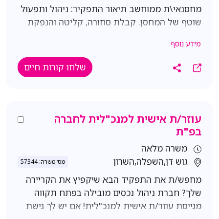
מחסנאי\ת ממוחשב תיאור התפקיד: ניהול ותפעול
יחסי אנוש מצוינים, יכולת ניהול ממשקים ושירותיות
שוטף של המחסן. קבלת סחורה, קליטה והנפקת
גבוהה. זמינות מיידית לתחילת עבודה.
ציוד. ניהול מלאי וביצוע ספירות מלאי. עבודה
מידע נוסף
במערכת SAP ועדכון נתונים. עבודה מול ממשקים
פנים-ארגוניים ומתן מענה לצרכים לוגיסטיים.
שלחו קורות חיים
שמירה על סדר, ארגון ונהלי בטיחות במחסן. היקף
המשרה: משרה מלאה א'-ה' 08:00-17:00 קליטה
ישירה לחברה! שכר בין 11-12K בהתאם לניסיון
תנאים מעולים למתאימים - קרן השתלמות מהיום
עוזר/ת אישית למנכ"לית לחברה
הראשון, סיבוס וכו דרישות: ניסיון קודם בתחום
בפ"ת
המחסן או הלוגיסטיקה – חובה. אנגלית ברמה
משרה מלאה
טובה - חובה! ניסיון בעבודה עם SAP – יתרון
גוש דן,השפלה,השרון
מס׳ משרה: 57344
משמעותי. שליטה בסיסית ביישומי Office. סדר,
מחפש/ת את התפקיד הבא שיקפיץ את הקריירה
ארגון, אחריות ויכולת עבודה עצמאית.
שלך? חברת ניהול נכסים מובילה בפתח תקווה
מגייסת עוזר/ת אישית למנכ"לית! אם יש לך גישת