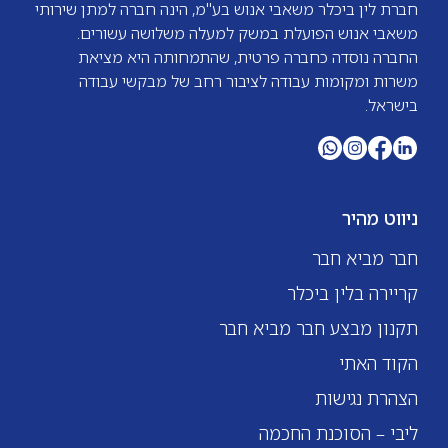
בין־אישית מצוינת שליטה בכלי AI, LMS, Office,
חברת לין ביכלר משאבי אנוש בע"מ, הינה חברה למתן שירותי
משאבי אנוש הפועלת במשק למעלה משלושה עשורים.
Monday/Lists ומערכות ERP
החברה נוסדה כחברה פרטית, שהתמחותה היא מציאת
משרות ומקומות עבודה לציבור רחב של מבקשי עבודה
בישראל.
ניווט מהיר
חבר מביא חבר
קריירה בלין ביכלר
תקנון מבצע חבר מביא חבר
הקוד האתי
הצהרת נגישות
ליבי – הסוכנת החכמה