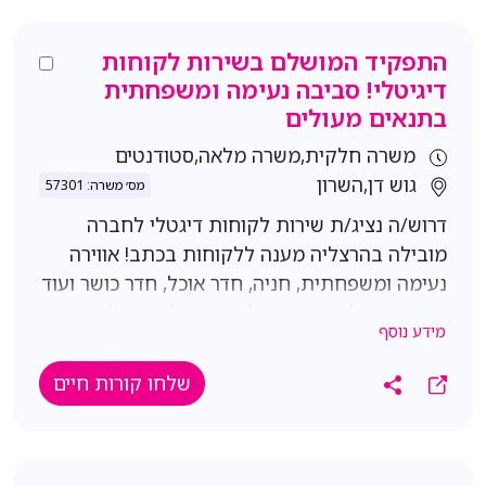
מקצועיים ופנים ארגוניים; ביצוע משימות שיווקיות
נוספות בתחום לפי הנחיות המנהלת הישירה וצרכי
התפקיד המושלם בשירות לקוחות
הארגון. תנאים: ארבעה ימים 9:00-18:00 יום עבודה
דיגיטלי! סביבה נעימה ומשפחתית
אחד 9:00-16:00 מיקום - ת"א נא לציין ציפיות
בתנאים מעולים
שכר דרישות- ניסיון בתפקיד דומה נכונות
משרה חלקית,משרה מלאה,סטודנטים
לנסיעות בין הסניפים בחיפה ובירושלים
גוש דן,השרון
מס׳ משרה: 57301
דרוש/ה נציג/ת שירות לקוחות דיגטלי לחברה
מובילה בהרצליה מענה ללקוחות בכתב! אווירה
נעימה ומשפחתית, חניה, חדר אוכל, חדר כושר ועוד
תנאים מעולים. אופציה למשרה מלאה או למשרת
מידע נוסף
הורה או למשרת סטודנט תיאור התפקיד: מענה
בכתב ללקוחות הפונים בערוצים
שלחו קורות חיים
הדיגיטליים, עבודה בסביבה דינמית ומאתגרת,
בליווי של צוות ניהולי תומך וגורמים
מקצועיים, עבודה מרובת ממשקים - דוברות, יחסי