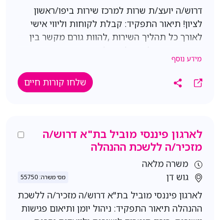
דרוש/ה יועצ/ת שרות למרכז שירות ביפו/ראשון
לציון! תיאור התפקיד: קבלת לקוחות וליווי אישי
לאורך כל תהליך השירות ,להוות גורם מקשר בין
מרכז השירות לבין הלקוח לספק חווית שירות
מידע נוסף
מקצועית פרימיום ללקוח,ניהול תקשורת יעילה
מול הלקוח בזמן הטיפול ולאחריו שעות עבודה:
שלחו קורות חיים
א-ה 7:00-16:00, ימי ג' עד 15:00 ימי שישי 7:00-
12:00 (שישי אחד חופשי בחודש) נא לציין צ''ש
דרישות התפקיד: ניסיון קודם בשירות/מכירות -
יתרון משמעותי ניסיון מעולם הרכב - יתרון שפות
לארגון פיננסי מוביל בת"א דרוש/ה
נוספות - יתרון אדיבות, יעילות, תודעת שירות
מזכיר/ה ללשכת ההנהלה
גבוהה
משרה מלאה
גוש דן
מס׳ משרה: 55750
לארגון פיננסי מוביל בת"א דרוש/ה מזכיר/ה ללשכת
ההנהלה תיאור התפקיד: ניהול יומן ותיאום פגישות