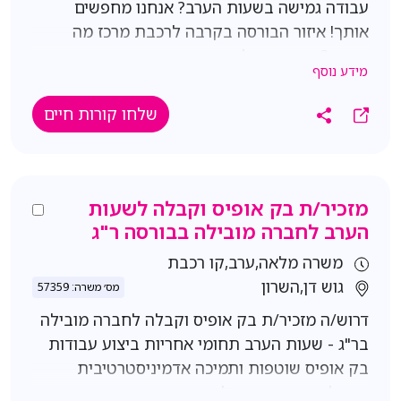
עבודה גמישה בשעות הערב? אנחנו מחפשים
אותך! איזור הבורסה בקרבה לרכבת מרכז מה
עושים? כריכות, צילומים, פתיחת תיקים במערכת
מידע נוסף
המשפטית והכנת מדבקות לקלסרים, גניזה מעת
לעת. איסוף גריסה מהחדרים וגריסת מסמכים.
שלחו קורות חיים
אירוח במידת הצורך. תנאים: ראשון-חמישי, 16:00-
20:30 (אין גמישות בשעות) נא לציין צ"ש דרישות:
ראש גדול, מוסר עבודה גבוה, אנגלית ברמה
בסיסית. שלחו קורות חיים ונחזור אליכם בהקדם!
מזכיר/ת בק אופיס וקבלה לשעות
הערב לחברה מובילה בבורסה ר"ג
משרה מלאה,ערב,קו רכבת
גוש דן,השרון
מס׳ משרה: 57359
דרוש/ה מזכיר/ת בק אופיס וקבלה לחברה מובילה
בר"ג - שעות הערב תחומי אחריות ביצוע עבודות
בק אופיס שוטפות ותמיכה אדמיניסטרטיבית
במחלקות המשרד צילומים, סריקות, הדפסות ,