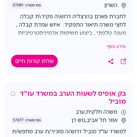
יתרון משמעותי! יחסי אנוש, סדר וארגון, יוזמה
השרון
מס׳ משרה: 57091
לחברת פארם בהרצליה דרוש\ה פקיד\ת קבלה
לחצי משרה תיאור התפקיד: איוש עמדת קבלה ,
מענה טלפוני , ביצוע משימות אדמיניסטרטיביות
ותמיכה במחלקות השונות היקף המשרה: חצי
מידע נוסף
משרה א'-ה' 09:00-14:00/10:00-15:00 גמיש מעט
קליטה ישירה לחברה! שכר 7000 ש"ח ברוטו
שלחו קורות חיים
תנאים מעולים למתאימים - קרן השתלמות, סיבוס
900 ש"ח בחודש דרישות: ניסיון אדמיניסטרטיבי -
חובה! אנגלית ברמה גבוהה - חובה שליטה
באופיס
בק אופיס לשעות הערב במשרד עו"ד
מוביל
משרה חלקית,ערב
אזור תל אביב,גוש דן
מס׳ משרה: 57077
למשרד עו"ד מוביל דרוש/ה מזכיר/ת ערב מחפש/ת