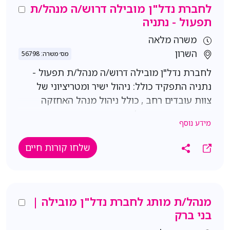
היכרות עם מערכות בתחום הבריאות- יתרון
לחברת נדל"ן מובילה דרוש/ה מנהל/ת
שליטה מלאה באופיס
תפעול - נתניה
משרה מלאה
השרון
מס׳ משרה: 56798
לחברת נדל"ן מובילה דרוש/ה מנהל/ת תפעול -
נתניה התפקיד כולל: ניהול ישיר ומטריציוני של
צוות עובדים רחב , כולל ניהול מנהל האחזקה
המבצעי, אחריות על מערך האבטחה, בדיקות
מידע נוסף
נוכחות וניהול עובדי ניקיון, פיקוח על קבלני חוץ
בתחומי אחזקה (שמר ומנע), גינון והדברה, ניהול
שלחו קורות חיים
והובלת פרויקטים מורכבים: הנגשה, הרחבה
והטמעת מערכות חדשות, אחריות על בקרת
מבנה שוטפת וניהול התקשרויות מול ספקים ועוד
תנאים: משרה מלאה, א'-ה', 8:00-17:00 נדרשת
מנהל/ת מותג לחברת נדל"ן מובילה |
זמינות לתורנות שישי אחת לחודש וחצי וזמינות
בני ברק
להקפצות חירום בעת הצורך שכר גבוה רכב צמוד