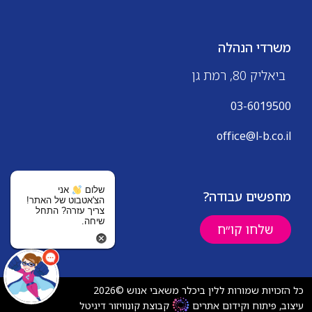
משרדי הנהלה
ביאליק 80, רמת גן
03-6019500
office@l-b.co.il
שלום
אני
מחפשים עבודה?
הצ'אטבוט של האתר!
צריך עזרה? התחל
שיחה.
שלחו קו״ח
כל הזכויות שמורות ללין ביכלר משאבי אנוש ©2026
עיצוב, פיתוח וקידום אתרים
קבוצת קונוויזור דיגיטל