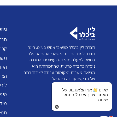
ניוו
חבר
חברת לין ביכלר משאבי אנוש בע"מ, הינה
קריי
חברה למתן שירותי משאבי אנוש הפועלת
תקנו
במשק למעלה משלושה עשורים. החברה
נוסדה כחברה פרטית, שהתמחותה היא
הקו
מציאת משרות ומקומות עבודה לציבור רחב
הצהר
של מבקשי עבודה בישראל.
ליבי
שלום
אני הצ'אטבוט של
טיפי
האתר! צריך עזרה? התחל
שיחה.
מיד
תנא