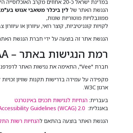
במדינת ישראל כ-20 אחוזים מקרב האוכלוסייה הינם אנשים עם מוגבלות הזקוקים לנגישות דיגיטלית, על מנת לצרוך מידע ושירותים כללים.
הנגשת האתר של
לין ביכלר משאבי אנוש בע"מ
,
ממוגבלויות מוטוריות שונות,
לקויות קוגניטיביות, קוצר רואי, עיוורון או עיוורון
הנגשת אתר זה בוצעה על ידי חברת הנגשת האתרים "Vee הנגשת את
רמת הנגישות באתר – AA
חברת "Vee", התאימה את נגישות האתר לדפדפנים הנפוצים ולשימוש בטלפון הסלולרי ככל הניתן, והשתמשה בבדיקותיה בקוראי מסך מסוג Jaws ו- NVDA.
ארגון W3C.
בעברית:
הנחיות
לנגישות
תכנים
באינטרנט
באנגלית:
cessibility Guidelines (WCAG) 2.0
הנגשת האתר בוצעה בהתאם ל
הנחיות
רשות
התק