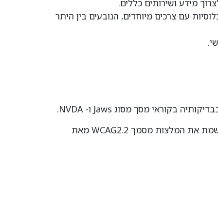
כלוסיות עם צרכים מיוחדים, הנובעים בין היתר
י.
מקפידה על עמידה בדרישות תקנות שוויון זכויות לאנשים עם מוגבלות 5568 התשע"ג 2013 ברמת AA. וכן, מיישמת את המלצות מסמך WCAG2.2 מאת