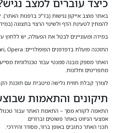
כיצד עוברים למצב נגיש?
באתר מוצב אייקון נגישות (בד"כ בדפנות האתר)
להמתין לטעינת הדף ולשינוי הרצוי בתצוגה (במידת
במידה ומעוניינים לבטל את הפעולה, יש ללחוץ על
התוכנה פועלת בדפדפנים הפופולריים: Chrome, Firefox, Safari, Opera בכפוף (תנאי יצרן) הגלישה במצב נגישות מומלצת בדפדפן כרום.
מתפריטים וחלונות.
לצורך קבלת חווית גלישה מיטבית עם תוכנת הקראת מסך, אנ
תיקונים והתאמות שבוצע
התאמה לקורא מסך – התאמת האתר עבור טכנולוגיות מסייעו
אמצעי הניווט באתר פשוטים וברורים.
תכני האתר כתובים באופן ברור, מסודר והיררכי.