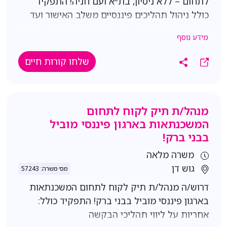
לתחום – ללא ניסיון, בת״א ועם חניה! התפקיד
כולל ניהול תהליכים פיננסיים משלב האישור ועד
להעברת הכספים, ליווי לקוחות ומתן מענה לאורך
מידע נוסף
התהליך, עבודה מול ממשקים פנים-ארגוניים
וגורמים מקצועיים, מעקב אחר מסמכים, אישורים,
שלחו קורות חיים
ביטחונות ולוחות זמנים. תנאים משרה ממשרדי
החברה בתל אביב חניה סביבת עבודה טכנולוגית,
צעירה ודינמית הזדמנות להיכנס לעולם הפיננסי
מנהל/ת תיק לקוח לתחום
ולהתפתח מקצועית דרישות תואר ראשון בכלכלה,
המשכנתאות בארגון פיננסי מוביל
מנהל עסקים, חשבונאות או תחום פיננסי רלוונטי
בבני ברק!
ללא צורך בניסיון קודם אוריינטציה שירותית
ותקשורת בין-אישית מצוינת אחריות, סדר, דיוק
משרה מלאה
ויכולת לנהל מספר תהליכים במקביל ראש גדול,
גוש דן
מס׳ משרה: 57243
אסרטיביות ורצון ללמוד ולהתפתח
דרוש/ה מנהל/ת תיק לקוח לתחום המשכנתאות
בארגון פיננסי מוביל בבני ברק! התפקיד כולל:
אחריות על ליווי תהליכי הבקשה