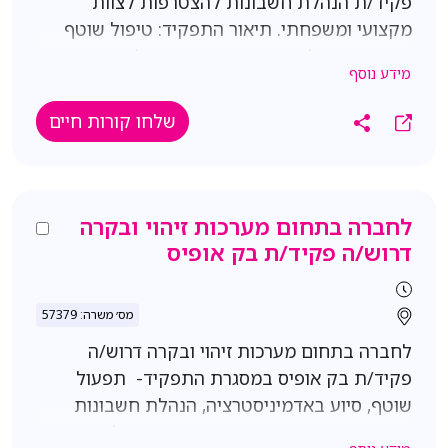
פקיד/ת הנהלת חשבונות להצטרפות לצוות
מקצועי ומשפחתי. תיאור התפקיד: טיפול שוטף
במסמכי הנהלת חשבונות. עבודה מול ספקים
מידע נוסף
ולקוחות. הפקת חשבוניות, קבלות וזיכויים.
התאמות, תיוקים ומשימות אדמיניסטרטיביות
שלחו קורות חיים
בתחום הכספים. עבודה שוטפת מול ממשקים
פנים-ארגוניים. היקף המשרה: משרה מלאה א'-ה'
08:00-16:00 יש מעט גמישות שכר 9-9.5K
בהתאם לניסיון נא לציין ציפיות שכר קליטה ישירה
לחברה בתחום מערכות זיהוי ובקרה
לחברה! דרישות: חובה ניסיון או רקע בתחום
דרוש/ה פקיד/ת בק אופיס
הנהלת החשבונות. שליטה ביישומי Office. יחסי
אנוש טובים, אחריות ומוסר עבודה גבוה.
מס׳ משרה: 57379
לחברה בתחום מערכות זיהוי ובקרה דרוש/ה
פקיד/ת בק אופיס במסגרת התפקיד- תפעול
שוטף, סיוע באדמיניסטרציה, הנהלת חשבונות
בסיסית, בקרה ומעקב ועוד. תנאים- נא לציין