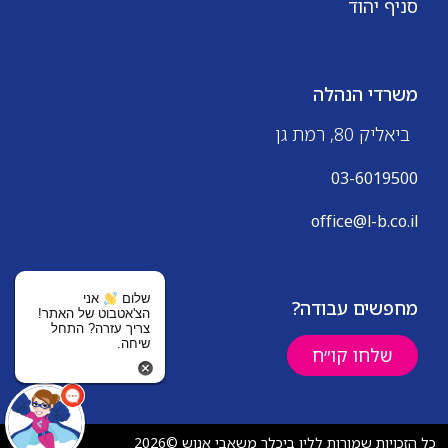
סניף יהוד
משרדי הנהלה
ביאליק 80, רמת גן
03-6019500
office@l-b.co.il
שלום
אני
מחפשים עבודה?
הצ'אטבוט של האתר!
צריך עזרה? התחל
שיחה.
שלחו קו״ח
כל הזכויות שמורות ללין ביכלר משאבי אנוש ©2026