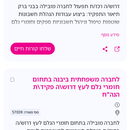
דרוש/ה רכז/ת תפעול לחברה מובילה בבני ברק
תיאור התפקיד: ביצוע עבודות הנהלת חשבונות
שוטפות טיפול וניהול חשבוניות ספקים וחומרי גלם
בקרה וניהול אדמיניסטרטיבי שוטף ויד ימינו של
מידע נוסף
סמנכ"ל החטיבה תנאים: משרה מלאה ימים א-ה נא
לציין צ"ש דרישות: ניסיון בעבודה על תוכנת
שלחו קורות חיים
הפריוריטי וERP- יתרון משמעותי ניסיון קודם
בתפקיד דומה- יתרון ידע וניסיון באקסל ברמת
פיווט סדר, דיוק, אחריות ויחסי אנוש טובים,
דיסקרטיות ואמון
לחברה משפחתית ביבנה בתחום
חומרי גלם לעץ דרוש\ה פקיד\ת
הנה"ח
מס׳ משרה: 57039
לחברה מובילה בתחום חומרי הגלם לעץ דרוש/ה