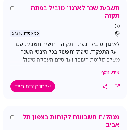
סוג 3 ניסיון בהנהלת חשבונות כפולה ניסיון
חשב/ת שכר לארגון מוביל בפתח
בהתאמות בנקים וספקים ניסיון בעבודה עם מס"ב
תקוה
ידע בתוכנת שכר ט.מ.ל ניסיון במערכת AX - יתרון
משמעותי
מס׳ משרה: 57346
לארגון מוביל בפתח תקוה דרוש/ה חשב/ת שכר
על התפקיד: טיפול ותפעול בכל היבטי השכר
משלב קליטת העובד ועד סיום העסקה טיפול
בנושאים פנסיונים, קופות, קרנות והפרשות
מידע נוסף
סוציאליות מתן מענה לעובדים בנושאי שכר וזכיות
סוציאליות התנהלות מול גורמי חוץ: ביטוח לאומי,
שלחו קורות חיים
קופות גמל, מתפעלים וסוכני ביטוח טיפול בהנהלת
חשבונות בתחום שכר דרישות התפקיד: תעודת
חשב.ת שכר ניסיון של שלוש שנים לפחות בתפקיד
דומה שליטה טובה באקסל(פיבוט וילוקאפ) ניסיון
מנהל/ת חשבונות לקוחות בצפון תל
במערכת הר-גל/ חילן- חובה (עדיפות להר-גל) ידע
אביב