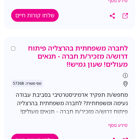
מידע נוסף
ציפיות שכר מיקום- אזור שעות 8-17 דרישות-
ניסיון בתפקיד דומה שליטה מלאה ביישומי אופיס
שלחו קורות חיים
סדר וארגון יכולת עבודה עצמאית
לחברה משפחתית בהרצליה פיתוח
דרוש/ה מזכיר/ת חברה - תנאים
מעולים! שעון גמיש!!
מס׳ משרה: 57368
מחפש/ת תפקיד אדמיניסטרטיבי בסביבת עבודה
נעימה ומשפחתית? לחברה משפחתית בהרצליה
פיתוח דרוש/ה מזכיר/ת חברה - תנאים מעולים!
שעון גמיש!! התפקיד כולל- ניהול יומנים, תיאום
מידע נוסף
פגישות, ארגון ישיבות הנהלה וועדות דירקטוריון,
עבודה מול ממשקים מגוונים, סיוע אדמיניסטרטיבי