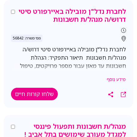
שנים ניסיון בעבודה עם אקסל - חובה הכרות עם
מערכת הפריוריטי – חובה
לחברת נדל"ן מובילה באיירפורט סיטי
דרוש/ה מנהל/ת חשבונות
מס׳ משרה: 56842
לחברת נדל"ן מובילה באיירפורט סיטי דרוש/ה
מנהל/ת חשבונות תיאור התפקיד: הנהלת
חשבונות עד מאזן עבור מספר פרויקטים, טיפול
ברישומי חתך, התאמות כרטיסים מאזניים ובנקים,
מידע נוסף
עבודה עם מרכזי רווח וסעיפים תקציביים, סגירת
דוחות חודשיים/רבעוניים, הפקת חיובים וחשבוניות
שלחו קורות חיים
מס, עבודה שוטפת מול סניפי בנק והכנת הוראות
תשלום בהתאם לצורך. תנאים: משרה מלאה
קליטה לחברה מובילה ויציבה בתחום האנרגיה
עבודה בסביבה מקצועית ומרובת ממשקים
מנהל/ת חשבונות ותפעול פיננסי
דרישות: תעודת הנה"ח סוג 1+2 - חובה ניסיון
למגדל מעורב שימושים בתל אביב !